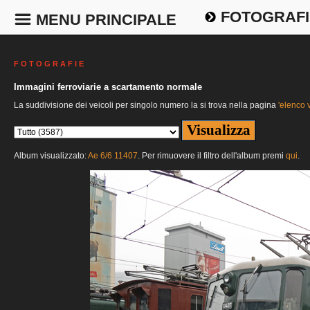
FOTOGRAFI
MENU PRINCIPALE
F O T O G R A F I E
Immagini ferroviarie a scartamento normale
La suddivisione dei veicoli per singolo numero la si trova nella pagina
'elenco v
Album visualizzato:
Ae 6/6 11407
. Per rimuovere il filtro dell'album premi
qui
.