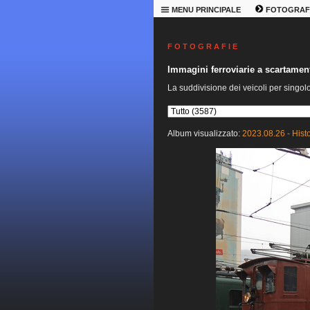
MENU PRINCIPALE
FOTOGRAF
F O T O G R A F I E
Immagini ferroviarie a scartame
La suddivisione dei veicoli per singol
Album visualizzato:
2023.08.26 - Hist