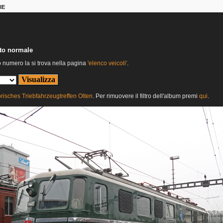
IE
nto normale
o numero la si trova nella pagina
'elenco veicoli'
.
orisches Triebfahrzeugtreffen Olten
. Per rimuovere il filtro dell'album premi
qui
.