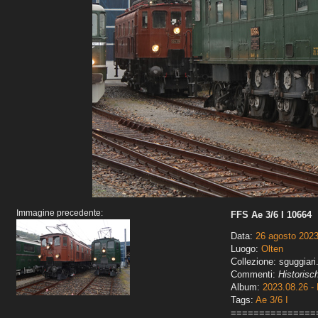
Immagine precedente:
FFS Ae 3/6 I 10664
Data:
26 agosto 202
Luogo:
Olten
Collezione: sguggiari
Commenti:
Historisc
Album:
2023.08.26 - 
Tags:
Ae 3/6 I
===============