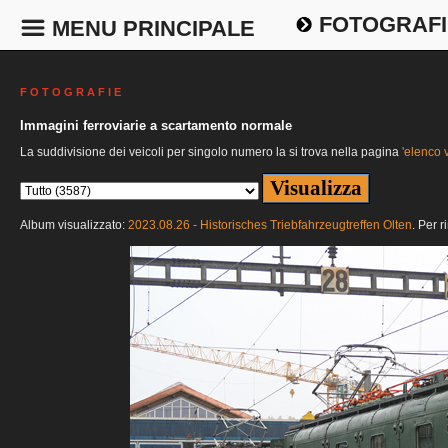
FOTOGRAFI
MENU PRINCIPALE
F O T O G R A F I E
Immagini ferroviarie a scartamento normale
La suddivisione dei veicoli per singolo numero la si trova nella pagina
'elenco v
Album visualizzato:
2023.08.26 - Historisches Triebfahrzeugtreffen Olten
. Per r