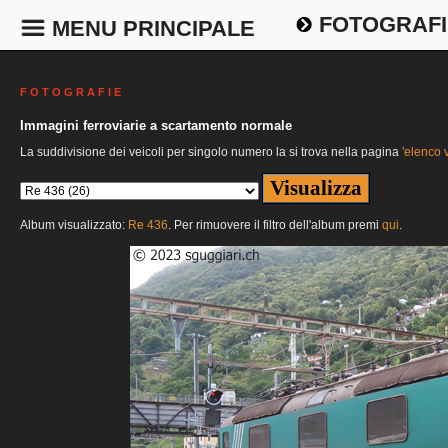
FOTOGRAFI
MENU PRINCIPALE
F O T O G R A F I E
Immagini ferroviarie a scartamento normale
La suddivisione dei veicoli per singolo numero la si trova nella pagina
'elenco v
Album visualizzato:
Re 436
. Per rimuovere il filtro dell'album premi
qui
.