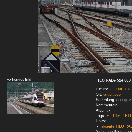
Vorheriges Bild:
TILO RABe 524 003
Datum:
23. Mai 2018
Ort:
Giubiasco
Sammlung: sguggiari
Kommentare: -
Album: -
Tags:
ETR 150 / ET
Links:
•
Infoseite TILO RA
Siehe alle Bilder von: