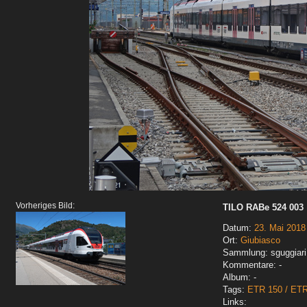
Vorheriges Bild:
TILO RABe 524 003
Datum:
23. Mai 2018
Ort:
Giubiasco
Sammlung: sguggiari
Kommentare: -
Album: -
Tags:
ETR 150 / ET
Links: