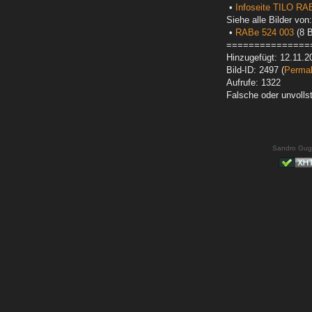
•
Infoseite TILO RA
Siehe alle Bilder von:
•
RABe 524 003
(8 B
===============
Hinzugefügt: 12.11.2
Bild-ID: 2497 (
Permal
Aufrufe: 1322
Falsche oder unvoll
Sandro Gug