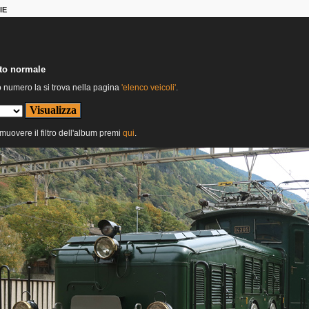
IE
nto normale
o numero la si trova nella pagina
'elenco veicoli'
.
imuovere il filtro dell'album premi
qui
.