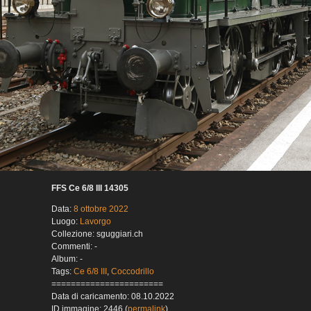
FFS Ce 6/8 III 14305
Data:
8 ottobre 2022
Luogo:
Lavorgo
Collezione: sguggiari.ch
Commenti: -
Album: -
Tags:
Ce 6/8 III
,
Coccodrillo
=======================
Data di caricamento: 08.10.2022
ID immagine: 2446 (
permalink
)