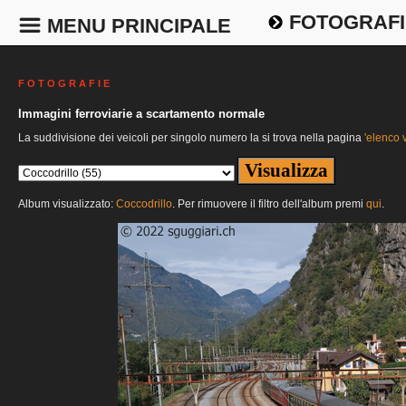
FOTOGRAFI
MENU PRINCIPALE
F O T O G R A F I E
Immagini ferroviarie a scartamento normale
La suddivisione dei veicoli per singolo numero la si trova nella pagina
'elenco v
Album visualizzato:
Coccodrillo
. Per rimuovere il filtro dell'album premi
qui
.