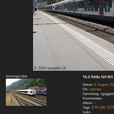
Vorheriges Bild:
TILO RABe 524 003
Datum:
6. August 20
Ort:
Lamone
Sammlung: sguggiari
Kommentare: -
Album: -
Tags:
ETR 150 / ET
Links: