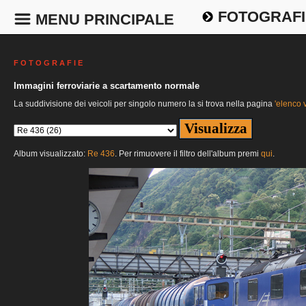
FOTOGRAFI
MENU PRINCIPALE
F O T O G R A F I E
Immagini ferroviarie a scartamento normale
La suddivisione dei veicoli per singolo numero la si trova nella pagina
'elenco v
Album visualizzato:
Re 436
. Per rimuovere il filtro dell'album premi
qui
.