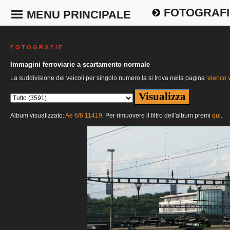
FOTOGRAFI
MENU PRINCIPALE
F O T O G R A F I E
Immagini ferroviarie a scartamento normale
La suddivisione dei veicoli per singolo numero la si trova nella pagina
'elenco v
Album visualizzato:
Ae 6/6 11419
. Per rimuovere il filtro dell'album premi
qui
.