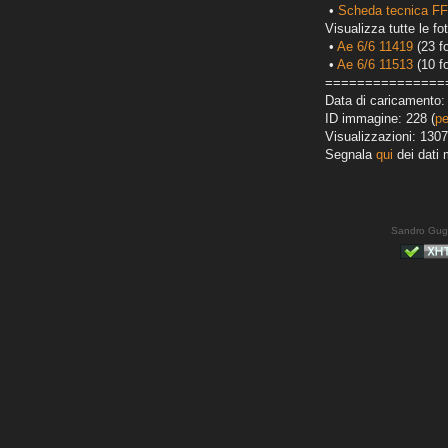
•
Scheda tecnica FF
Visualizza tutte le fot
•
Ae 6/6 11419
(23 fo
•
Ae 6/6 11513
(10 fo
===============
Data di caricamento: 
ID immagine: 228 (
pe
Visualizzazioni: 1307
Segnala
qui
dei dati 
Sandro Gug