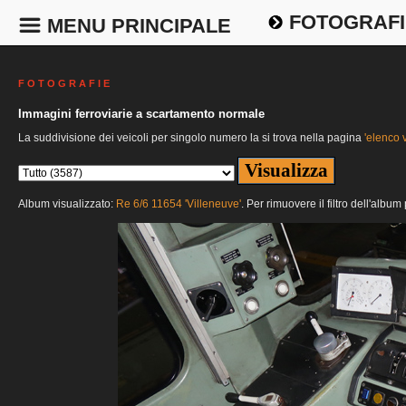
FOTOGRAFI
MENU PRINCIPALE
F O T O G R A F I E
Immagini ferroviarie a scartamento normale
La suddivisione dei veicoli per singolo numero la si trova nella pagina
'elenco v
Album visualizzato:
Re 6/6 11654 'Villeneuve'
. Per rimuovere il filtro dell'albu