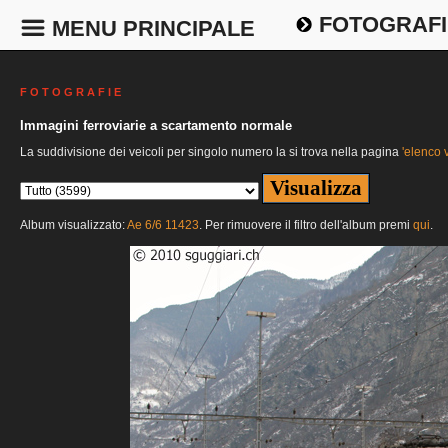
FOTOGRAFI
MENU PRINCIPALE
F O T O G R A F I E
Immagini ferroviarie a scartamento normale
La suddivisione dei veicoli per singolo numero la si trova nella pagina
'elenco v
Album visualizzato:
Ae 6/6 11423
. Per rimuovere il filtro dell'album premi
qui
.