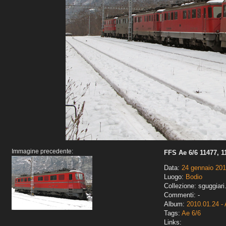
Immagine precedente:
FFS Ae 6/6 11477, 1
Data:
24 gennaio 20
Luogo:
Bodio
Collezione: sguggiari
Commenti: -
Album:
2010.01.24 - 
Tags:
Ae 6/6
Links: