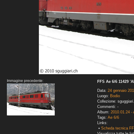
Immagine precedente:
FFS Ae 6/6 11429 'Al
Data:
24 gennaio 20
Luogo:
Bodio
Collezione: sguggiari
Commenti: -
Album:
2010.01.24 - 
Tags:
Ae 6/6
Links:
•
Scheda tecnica FF
Visualizza tutte le fot