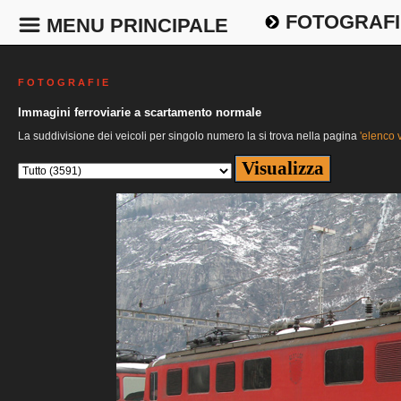
FOTOGRAFI
MENU PRINCIPALE
F O T O G R A F I E
Immagini ferroviarie a scartamento normale
La suddivisione dei veicoli per singolo numero la si trova nella pagina
'elenco v