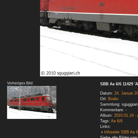
Vorheriges Bild:
SBB Ae 6/6 11429 'Al
Datum:
24. Januar 2
Ort:
Bodio
Sammlung: sguggiari
Kommentare: -
Album:
2010.01.24 - 
Tags:
Ae 6/6
Links:
•
Infoseite SBB Ae 6
Siehe alle Bilder von: