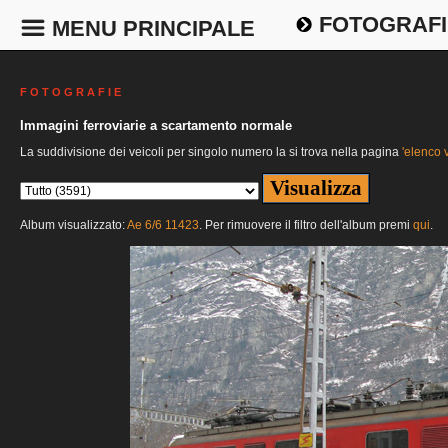
FOTOGRAFI
MENU PRINCIPALE
F O T O G R A F I E
Immagini ferroviarie a scartamento normale
La suddivisione dei veicoli per singolo numero la si trova nella pagina
'elenco v
Album visualizzato:
Ae 6/6 11423
. Per rimuovere il filtro dell'album premi
qui
.