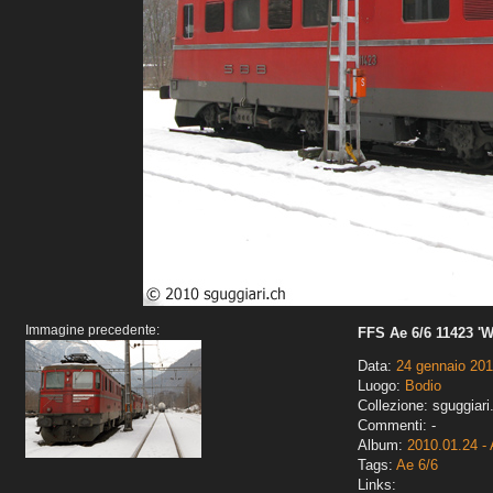
Immagine precedente:
FFS Ae 6/6 11423 'Wa
Data:
24 gennaio 20
Luogo:
Bodio
Collezione: sguggiari
Commenti: -
Album:
2010.01.24 - 
Tags:
Ae 6/6
Links: