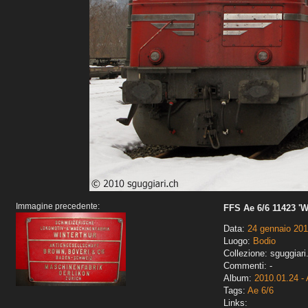
Immagine precedente:
FFS Ae 6/6 11423 'Wa
Data:
24 gennaio 20
Luogo:
Bodio
Collezione: sguggiari
Commenti: -
Album:
2010.01.24 - 
Tags:
Ae 6/6
Links: