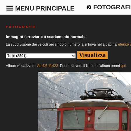
FOTOGRAFI
MENU PRINCIPALE
F O T O G R A F I E
Immagini ferroviarie a scartamento normale
La suddivisione dei veicoli per singolo numero la si trova nella pagina
'elenco v
Album visualizzato:
Ae 6/6 11423
. Per rimuovere il filtro dell'album premi
qui
.