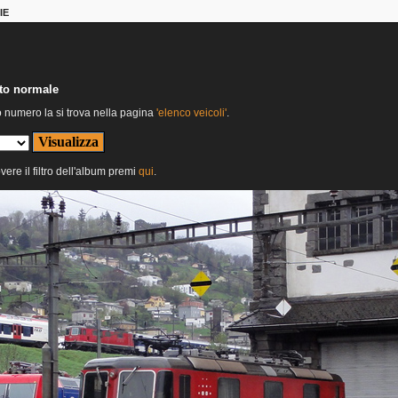
IE
nto normale
o numero la si trova nella pagina
'elenco veicoli'
.
vere il filtro dell'album premi
qui
.