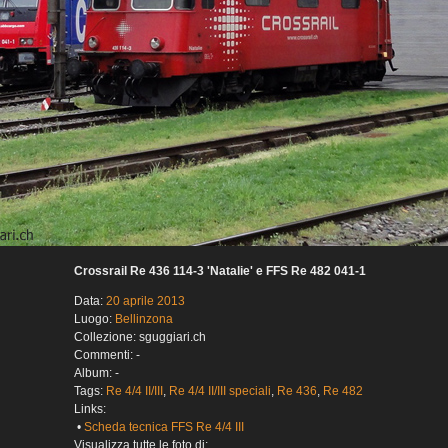
Crossrail Re 436 114-3 'Natalie' e FFS Re 482 041-1
Data:
20 aprile 2013
Luogo:
Bellinzona
Collezione: sguggiari.ch
Commenti: -
Album: -
Tags:
Re 4/4 II/III
,
Re 4/4 II/III speciali
,
Re 436
,
Re 482
Links:
•
Scheda tecnica FFS Re 4/4 III
Visualizza tutte le foto di: