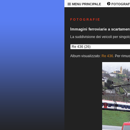
MENU PRINCIPALE
FOTOGRAF
F O T O G R A F I E
Immagini ferroviarie a scartame
La suddivisione dei veicoli per singol
Album visualizzato:
Re 436
. Per rimuo