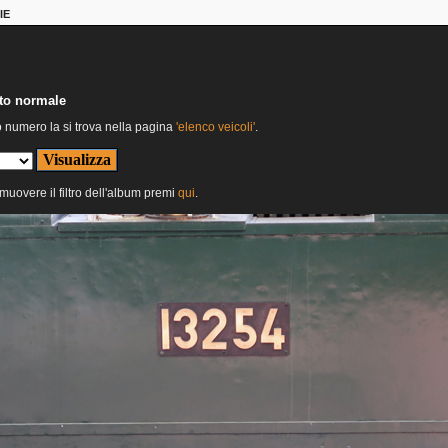
IE
nto normale
o numero la si trova nella pagina
'elenco veicoli'
.
imuovere il filtro dell'album premi
qui
.