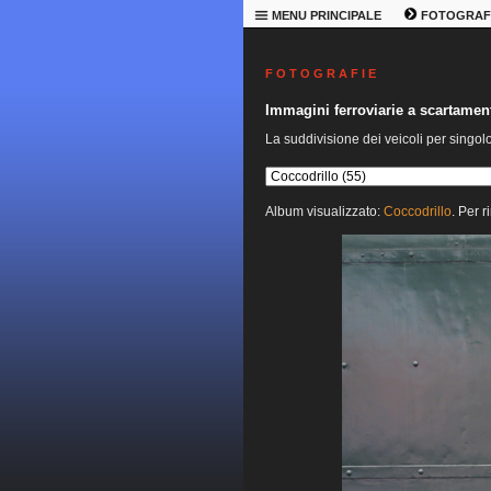
MENU PRINCIPALE
FOTOGRAF
F O T O G R A F I E
Immagini ferroviarie a scartame
La suddivisione dei veicoli per singol
Album visualizzato:
Coccodrillo
. Per r