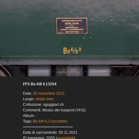
FFS Be 6/8 II 13254
Data:
20 novembre 2021
Luogo:
detail view
Collezione: sguggiari.ch
Commenti:
Museo dei trasporti (VHS)
Album: -
Tags:
Be 6/8 II
,
Coccodrillo
=======================
Data di caricamento: 30.11.2021
ID immagine: 2055 (
permalink
)