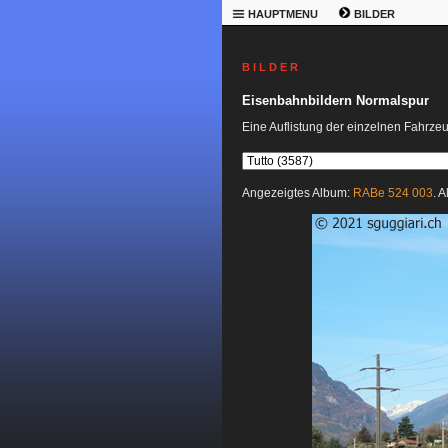
HAUPTMENU
BILDER
B I L D E R
Eisenbahnbildern Normalspur
Eine Auflistung der einzelnen Fahrze
Angezeigtes Album:
RABe 524 003
. 