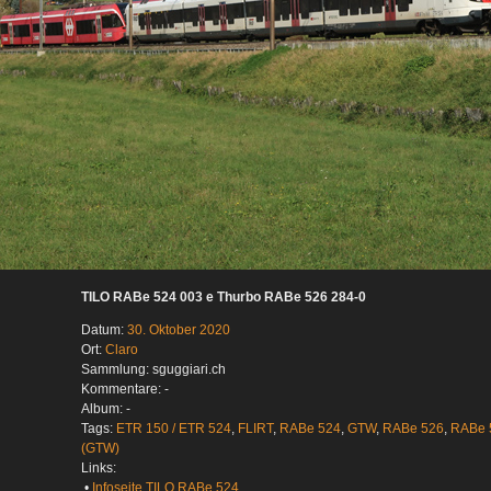
TILO RABe 524 003 e Thurbo RABe 526 284-0
Datum:
30. Oktober 2020
Ort:
Claro
Sammlung: sguggiari.ch
Kommentare: -
Album: -
Tags:
ETR 150 / ETR 524
,
FLIRT
,
RABe 524
,
GTW
,
RABe 526
,
RABe 
(GTW)
Links:
•
Infoseite TILO RABe 524