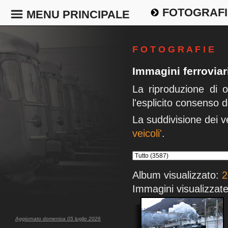
FOTOGRAFI
MENU PRINCIPALE
F O T O G R A F I E
Immagini ferrovia
La riproduzione di 
l'esplicito consenso d
La suddivisione dei v
veicoli'
.
Album visualizzato:
2
Immagini visualizzate
Aggiornato domenica 05 luglio 2026