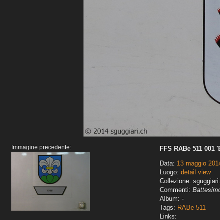
Immagine precedente:
FFS RABe 511 001 'B
Data:
13 maggio 201
Luogo:
detail view
Collezione: sguggiari
Commenti:
Battesimo
Album: -
Tags:
RABe 511
Links: