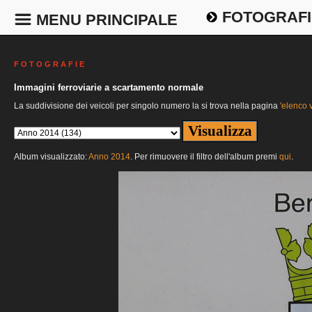
FOTOGRAFI
MENU PRINCIPALE
F O T O G R A F I E
Immagini ferroviarie a scartamento normale
La suddivisione dei veicoli per singolo numero la si trova nella pagina
'elenco v
Album visualizzato:
Anno 2014
. Per rimuovere il filtro dell'album premi
qui
.