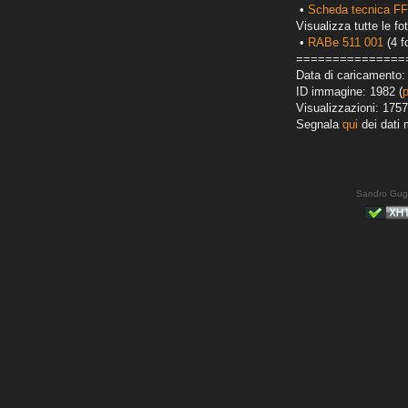
•
Scheda tecnica F
Visualizza tutte le fot
•
RABe 511 001
(4 f
===============
Data di caricamento:
ID immagine: 1982 (
Visualizzazioni: 1757
Segnala
qui
dei dati 
Sandro Gug