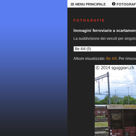
MENU PRINCIPALE
FOTOGRAF
F O T O G R A F I E
Immagini ferroviarie a scartame
La suddivisione dei veicoli per singol
Album visualizzato:
Be 4/4
. Per rimuov