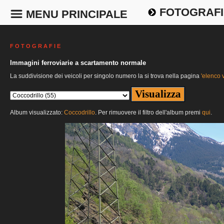
FOTOGRAFI
MENU PRINCIPALE
F O T O G R A F I E
Immagini ferroviarie a scartamento normale
La suddivisione dei veicoli per singolo numero la si trova nella pagina
'elenco v
Album visualizzato:
Coccodrillo
. Per rimuovere il filtro dell'album premi
qui
.