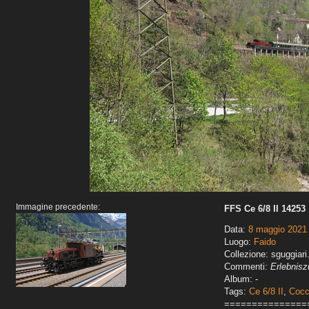
Immagine precedente:
FFS Ce 6/8 II 14253
Data:
8 maggio 2021
Luogo:
Faido
Collezione: sguggiari
Commenti:
Erlebnisz
Album: -
Tags:
Ce 6/8 II
,
Cocc
===============