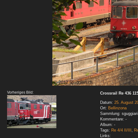
Vorheriges Bild:
Crossrail Re 436 115
Datum:
25. August 2
Ort:
Bellinzona
Sammlung: sguggiari
Kommentare: -
Album: -
Tags:
Re 4/4 II/III
,
Re
Links: