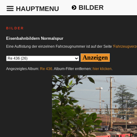
BILDER
HAUPTMENU
B I L D E R
Eisenbahnbildern Normalspur
Eine Auflistung der einzelnen Fahrzeugnummer ist auf der Seite
'Fahrzeugverze
Angezeigtes Album:
Re 436
. Album-Filter entfernen:
hier klicken
.