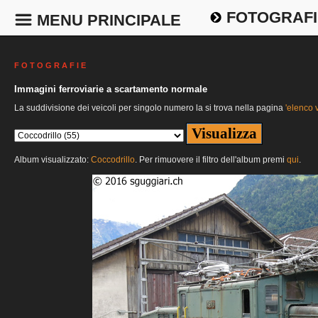
FOTOGRAFI
MENU PRINCIPALE
F O T O G R A F I E
Immagini ferroviarie a scartamento normale
La suddivisione dei veicoli per singolo numero la si trova nella pagina
'elenco v
Album visualizzato:
Coccodrillo
. Per rimuovere il filtro dell'album premi
qui
.