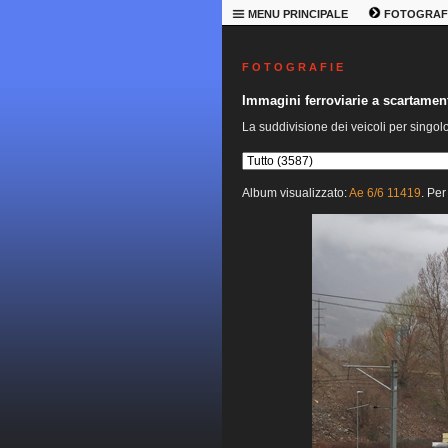
MENU PRINCIPALE
FOTOGRAF
F O T O G R A F I E
Immagini ferroviarie a scartame
La suddivisione dei veicoli per singol
Album visualizzato:
Ae 6/6 11419
. Per