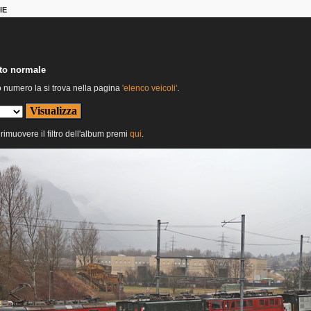
IE
nto normale
o numero la si trova nella pagina
'elenco veicoli'
.
 rimuovere il filtro dell'album premi
qui
.