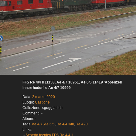
FFS Re 4/4 II 11158, Ae 4/7 10951, Ae 6/6 11419 'Appenzell
Innerrhoden' e Ae 4/7 10999
Data:
2 marzo 2020
Luogo:
Castione
Collezione: sguggiari.ch
Commenti: -
Album: -
Tags:
Ae 4/7
,
Ae 6/6
,
Re 4/4 II/III
,
Re 420
Links:
•
Scheda tecnica FFS Re 4/4 II