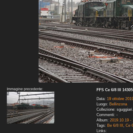
Immagine precedente:
FFS Ce 6/8 III 14305,
Data:
19 ottobre 201
Luogo:
Bellinzona
Collezione: sguggiari
Commenti: -
Album:
2019.10.19 - 
Tags:
Be 6/8 III
,
Ce 6
Links: