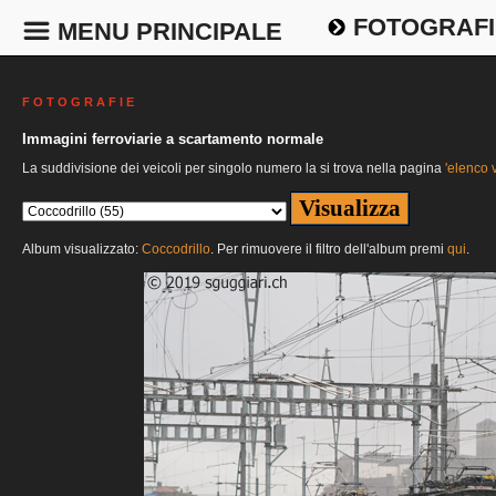
FOTOGRAFI
MENU PRINCIPALE
F O T O G R A F I E
Immagini ferroviarie a scartamento normale
La suddivisione dei veicoli per singolo numero la si trova nella pagina
'elenco v
Album visualizzato:
Coccodrillo
. Per rimuovere il filtro dell'album premi
qui
.