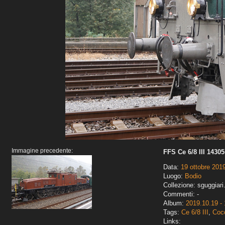
Immagine precedente:
FFS Ce 6/8 III 14305
Data:
19 ottobre 201
Luogo:
Bodio
Collezione: sguggiari
Commenti: -
Album:
2019.10.19 - 
Tags:
Ce 6/8 III
,
Cocc
Links: