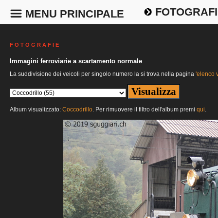
FOTOGRAFI
MENU PRINCIPALE
F O T O G R A F I E
Immagini ferroviarie a scartamento normale
La suddivisione dei veicoli per singolo numero la si trova nella pagina
'elenco v
Album visualizzato:
Coccodrillo
. Per rimuovere il filtro dell'album premi
qui
.