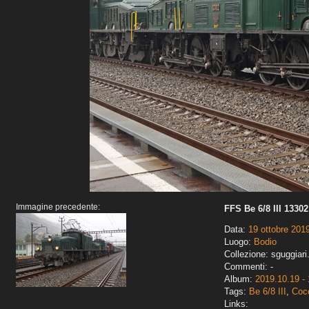
Immagine precedente:
FFS Be 6/8 III 13302
Data:
19 ottobre 201
Luogo:
Bodio
Collezione: sguggiari
Commenti: -
Album:
2019.10.19 - 
Tags:
Be 6/8 III
,
Cocc
Links: