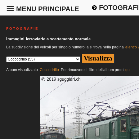
FOTOGRAFI
MENU PRINCIPALE
F O T O G R A F I E
Immagini ferroviarie a scartamento normale
La suddivisione dei veicoli per singolo numero la si trova nella pagina
'elenco v
Album visualizzato:
Coccodrillo
. Per rimuovere il filtro dell'album premi
qui
.