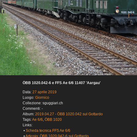
ÖBB 1020.042-6 e FFS Ae 6/6 11407 'Aargau'
Data:
27 aprile 2019
Luogo:
Giornico
Collezione: sguggiari.ch
Commenti: -
Album:
2019.04.27 - ÖBB 1020.042 sul Gottardo
Tags:
Ae 6/6
,
ÖBB 1020
Links:
•
Scheda tecnica FFS Ae 6/6
•
Articolo: ÖBB 1020.042-6 sul Gottardo