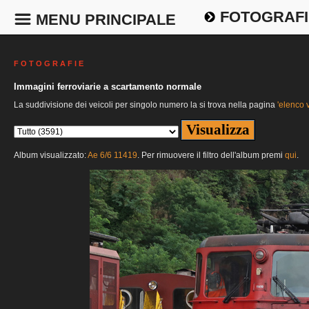
FOTOGRAFI
MENU PRINCIPALE
F O T O G R A F I E
Immagini ferroviarie a scartamento normale
La suddivisione dei veicoli per singolo numero la si trova nella pagina
'elenco v
Album visualizzato:
Ae 6/6 11419
. Per rimuovere il filtro dell'album premi
qui
.