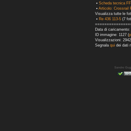
•
Scheda tecnica FFS
•
Articolo: Crossrail
Visualizza tutte le fot
•
Re 436 113-5
(7 fot
===============
Data di caricamento:
ID immagine: 1127 (
p
Visualizzazioni: 2942
Segnala
qui
dei dati 
Sandro Gug