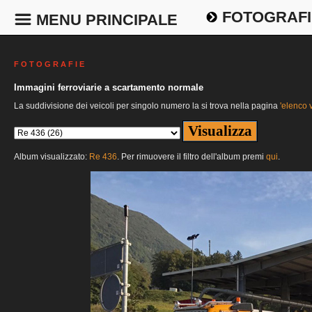
FOTOGRAFI
MENU PRINCIPALE
F O T O G R A F I E
Immagini ferroviarie a scartamento normale
La suddivisione dei veicoli per singolo numero la si trova nella pagina
'elenco v
Album visualizzato:
Re 436
. Per rimuovere il filtro dell'album premi
qui
.