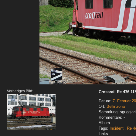
Vorheriges Bild:
Crossrail Re 436 11
Datum:
7. Februar 2
Ort:
Bellinzona
Sammlung: sguggiari
Kommentare: -
Album: -
Tags:
Incidenti
,
Re 4/
Links: