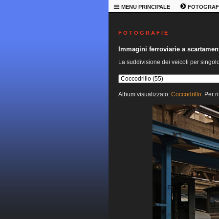
MENU PRINCIPALE
FOTOGRAF
F O T O G R A F I E
Immagini ferroviarie a scartame
La suddivisione dei veicoli per singol
Album visualizzato:
Coccodrillo
. Per r