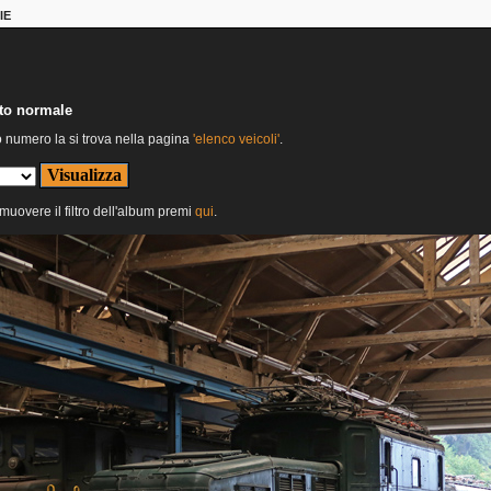
IE
nto normale
o numero la si trova nella pagina
'elenco veicoli'
.
imuovere il filtro dell'album premi
qui
.