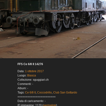
FFS Ce 6/8 II 14276
Data:
1 ottobre 2017
Luogo:
Biasca
Collezione: sguggiari.ch
Commenti: -
Album: -
Tags:
Ce 6/8 II
,
Coccodrillo
,
Club San Gottardo
=======================
Data di caricamento: -
ID immagine: 1120 (
permalink
)